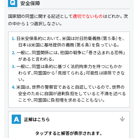
安全保障
Q
国家間の同盟に関する記述として
適切でないもの
はどれか。次
の中から１つ選択しなさい。
日米安保条約において、米国は対日防衛義務（第５条）を、
日本は米国に基地提供の義務（第６条）を負っている。
一般に、同盟関係には、他国の戦争に「巻き込まれる恐怖」
があると言われる。
一般に、同盟は条約に基づく法的拘束力を持つにもかか
わらず、同盟国から「見捨てられる」可能性は排除できな
い。
米国は、世界の警察官であると自認しているので、世界の
安全のために自国が過剰負担をしていると不満を述べる
ことや、同盟国に負担増を求めることもない。
正解はこちら
A
タップ
すると解答が表示されます。